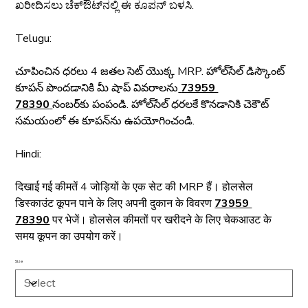
ಖರೀದಿಸಲು ಚೆಕ್‌ಔಟ್‌ನಲ್ಲಿ ಈ ಕೂಪನ್ ಬಳಸಿ.
Telugu:
చూపించిన ధరలు 4 జతల సెట్ యొక్క MRP. హోల్‌సేల్ డిస్కౌంట్ 
కూపన్ పొందడానికి మీ షాప్ వివరాలను
73959 
78390
నంబర్‌కు పంపండి. హోల్‌సేల్ ధరలకే కొనడానికి చెకౌట్ 
సమయంలో ఈ కూపన్‌ను ఉపయోగించండి.
Hindi:
दिखाई गई कीमतें 4 जोड़ियों के एक सेट की MRP हैं। होलसेल 
डिस्काउंट कूपन पाने के लिए अपनी दुकान के विवरण 
73959 
78390
 पर भेजें। होलसेल कीमतों पर खरीदने के लिए चेकआउट के 
समय कूपन का उपयोग करें।
Size