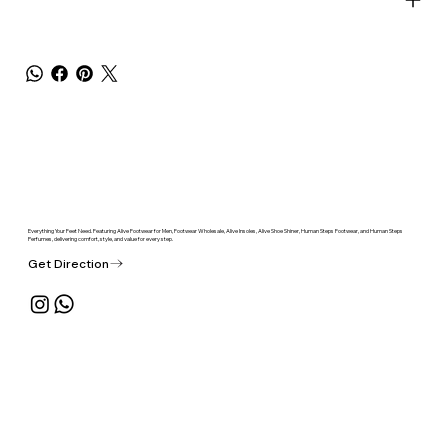
Everything Your Feet Need. Featuring Alive Footwear for Men, Footwear Wholesale, Alive Insoles, Alive Shoe Shiner, Human Steps Footwear, and Human Steps
Perfumes, delivering comfort, style, and value for every step.
Get Direction