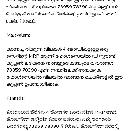
உங்கள் கடை விவரங்களை 
73959 78390
-க்கு அனுப்பவும். 
மொத்த விலையில் வாங்க, செக்அவுட்டின் போது கூப்பனைப் 
பயன்படுத்தவும்.
Malayalam:
കാണിച്ചിരിക്കുന്ന വിലകൾ 4 ജോഡികളുള്ള ഒരു 
സെറ്റിന്റെ MRP ആണ്. ഹോൾസെയിൽ ഡിസ്കൗണ്ട് 
കൂപ്പൺ ലഭിക്കാൻ നിങ്ങളുടെ കടയുടെ വിവരങ്ങൾ 
73959 78390
 എന്ന നമ്പറിലേക്ക് അയക്കുക. 
ഹോൾസെയിൽ വിലയിൽ വാങ്ങാൻ ചെക്ക്ഔട്ടിൽ ഈ 
കൂപ്പൺ ഉപയോഗിക്കുക.
Kannada:
ತೋರಿಸಲಾದ ಬೆಲೆಗಳು 4 ಜೋಡಿಗಳ ಒಂದು ಸೆಟ್‌ನ MRP ಆಗಿದೆ. 
ಹೋಲ್‌ಸೇಲ್ ಡಿಸ್ಕೌಂಟ್ ಕೂಪನ್ ಪಡೆಯಲು ನಿಮ್ಮ ಅಂಗಡಿಯ 
ವಿವರಗಳನ್ನು 
73959 78390
 ಗೆ ಕಳುಹಿಸಿ. ಹೋಲ್‌ಸೇಲ್ ದರದಲ್ಲಿ 